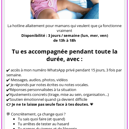
La hotline allaitement pour mamans qui veulent que ça fonctionne
vraiment
Disponibilité : 3 jours / semaine (lun, mer, ven)
de 13h à 18h
Tu es accompagnée pendant toute la
durée, avec :
✔️
accès à mon numéro WhatsApp privé pendant 15 jours, 3 fois par
semaine.
✔️ Messages, audios, photos, vidéos
✔️
Je réponds par notes écrites ou notes vocales.
✔️Réponses personnalisées à ta situation
✔️Ajustements concrets (tirage, mise au sein, organisation…)
✔️Soutien émotionnel quand ça devient difficile
👉 Je ne te laisse pas seule face à tes doutes.
💗
💬 Concrètement, ça change quoi ?
Tu sais quoi faire (et quand)
Tu arrêtes de tester au hasard
Tu gagnes du temps et de l’énergie