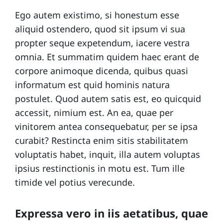
l
Ego autem existimo, si honestum esse
e
aliquid ostendero, quod sit ipsum vi sua
s
propter seque expetendum, iacere vestra
omnia. Et summatim quidem haec erant de
C
corpore animoque dicenda, quibus quasi
o
informatum est quid hominis natura
n
postulet. Quod autem satis est, eo quicquid
t
accessit, nimium est. An ea, quae per
vinitorem antea consequebatur, per se ipsa
a
curabit? Restincta enim sitis stabilitatem
c
voluptatis habet, inquit, illa autem voluptas
t
ipsius restinctionis in motu est. Tum ille
timide vel potius verecunde.
E
q
Expressa vero in iis aetatibus, quae
u