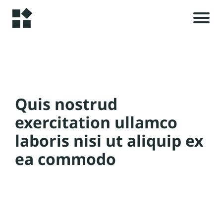
A
c
c
u
i
e
Quis nostrud
il
exercitation ullamco
i
laboris nisi ut aliquip ex
A
ea commodo
l
r
t
i
c