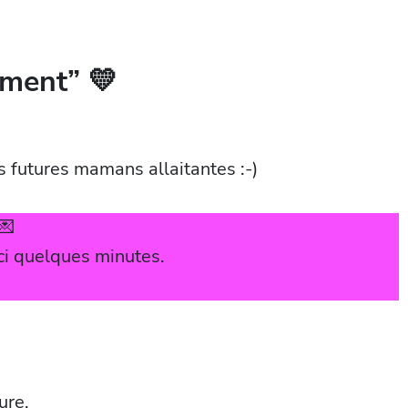
ement” 💛
es futures mamans allaitantes :-)
💌
’ici quelques minutes.
ure.