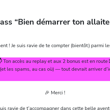
ass “Bien démarrer ton allait
ent ! Je suis ravie de te compter (bientôt) parmi l

Ton accès au replay et aux 2 bonus est en route 
 (et les spams, au cas où) — tout devrait arriver d
🎉 Merci !
suis ravie de t’accompagner dans cette belle avent